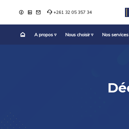
+261 32 05 357 34
A propos ▿
Nous choisir ▿
Nos services
Dé